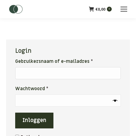
€
0,00
0
Login
Vereist
Gebruikersnaam of e-mailadres
*
Vereist
Wachtwoord
*
Inloggen